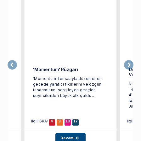
'Momentum' Rüzgarı
Ünlü 
Verdi
‘Momentum’ temasıyla düzenlenen
İzmir 
gecede yaratıcı fikirlerini ve özgün
mü
Tekst
tasarımlarını sergileyen gençler,
a
4’üncü
seyircilerden büyük alkış aldı. ...
tarihi
..
James 
İlgili SKA:
İlgili S
4
9
10
17
Devamı