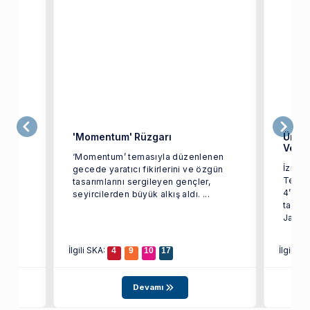
'Momentum' Rüzgarı
Ünlü 
Verdi
‘Momentum’ temasıyla düzenlenen
İzmir 
gecede yaratıcı fikirlerini ve özgün
mü
Tekst
tasarımlarını sergileyen gençler,
a
4’üncü
seyircilerden büyük alkış aldı. ...
tarihi
..
James 
İlgili SKA:
İlgili S
4
9
10
17
Devamı