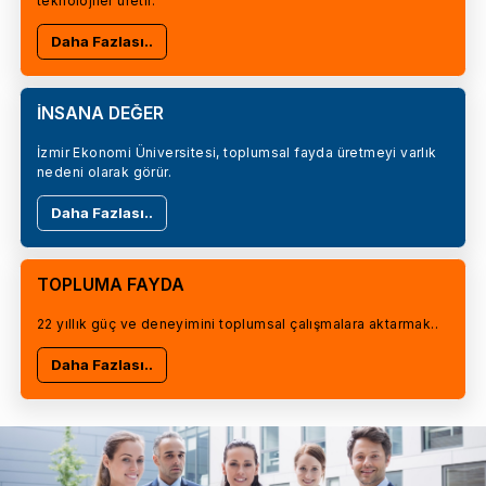
teknolojiler üretir.
Daha Fazlası..
İNSANA DEĞER
İzmir Ekonomi Üniversitesi, toplumsal fayda üretmeyi varlık
nedeni olarak görür.
Daha Fazlası..
TOPLUMA FAYDA
22 yıllık güç ve deneyimini toplumsal çalışmalara aktarmak..
Daha Fazlası..