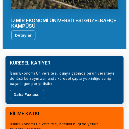
İZMİR EKONOMİ ÜNİVERSİTESİ GÜZELBAHÇE
KAMPÜSÜ
Detaylar
KÜRESEL KARİYER
İzmir Ekonomi Üniversitesi, dünya çapında bir üniversiteye
dönüşürken aynı zamanda küresel çapta yetkinliğe sahip
başarılı gençler yetiştirir.
Daha Fazlası..
BİLİME KATKI
İzmir Ekonomi Üniversitesi, nitelikli bilgi ve yetkin