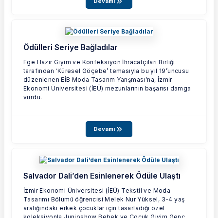
Devamı
Ödülleri Seriye Bağladılar
Ege Hazır Giyim ve Konfeksiyon İhracatçıları Birliği
tarafından ‘Küresel Göçebe’ temasıyla bu yıl 19’uncusu
düzenlenen EİB Moda Tasarım Yarışması’na, İzmir
Ekonomi Üniversitesi (İEÜ) mezunlarının başarısı damga
vurdu.
Devamı
Salvador Dali’den Esinlenerek Ödüle Ulaştı
İzmir Ekonomi Üniversitesi (İEÜ) Tekstil ve Moda
Tasarımı Bölümü öğrencisi Melek Nur Yüksel, 3-4 yaş
aralığındaki erkek çocuklar için tasarladığı özel
koleksiyonla Junioshow Bebek ve Çocuk Giyim Genç