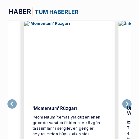
HABER
TÜM HABERLER
'Momentum' Rüzgarı
Ünlü 
Verdi
‘Momentum’ temasıyla düzenlenen
İzmir 
gecede yaratıcı fikirlerini ve özgün
mü
Tekst
tasarımlarını sergileyen gençler,
a
4’üncü
seyircilerden büyük alkış aldı. ...
tarihi