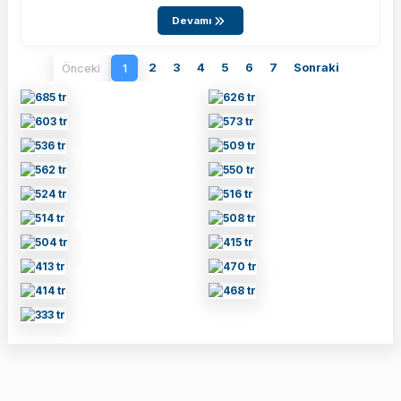
Devamı
2
3
4
5
6
7
Sonraki
Önceki
1