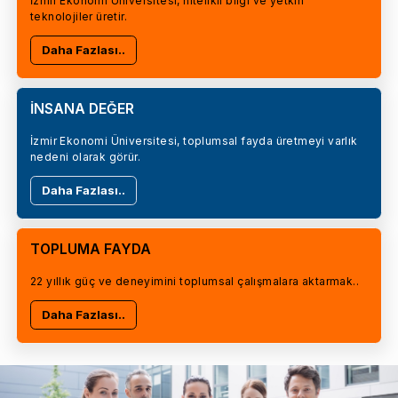
İzmir Ekonomi Üniversitesi, nitelikli bilgi ve yetkin
teknolojiler üretir.
Daha Fazlası..
İNSANA DEĞER
İzmir Ekonomi Üniversitesi, toplumsal fayda üretmeyi varlık
nedeni olarak görür.
Daha Fazlası..
TOPLUMA FAYDA
22 yıllık güç ve deneyimini toplumsal çalışmalara aktarmak..
Daha Fazlası..