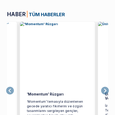
HABER
TÜM HABERLER
'Momentum' Rüzgarı
Ünlü 
Verdi
‘Momentum’ temasıyla düzenlenen
İzmir 
gecede yaratıcı fikirlerini ve özgün
mü
Tekst
tasarımlarını sergileyen gençler,
a
4’üncü